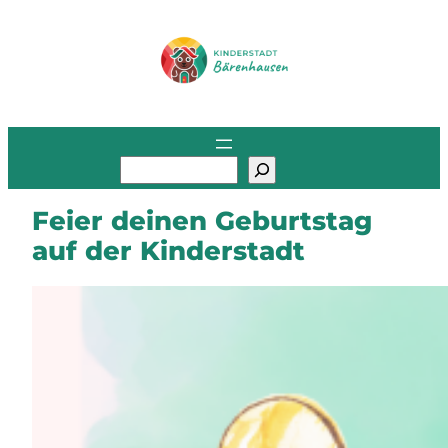
Zum
Inhalt
springen
S
u
c
h
e
n
Feier deinen Geburtstag
auf der Kinderstadt