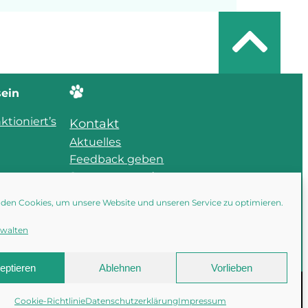
sein
ktioniert’s
Kontakt
Aktuelles
Feedback geben
Sponsoren und
Förderer
den Cookies, um unsere Website und unseren Service zu optimieren.
rwalten
eptieren
Ablehnen
Vorlieben
Instagram
Facebook
YouTube
mpressum
Cookie-Richtlinie
Datenschutzerklärung
Impressum