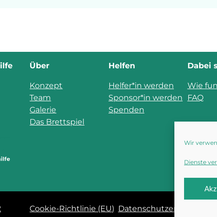
lfe
Über
Helfen
Dabei 
Konzept
Helfer*in werden
Wie fun
Team
Sponsor*in werden
FAQ
Galerie
Spenden
Das Brettspiel
Wir verwen
Dienste ve
Akz
2
Cookie-Richtlinie (EU)
Datenschutzerklärung
I